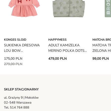
KONGES SLOJD
HAPPYMESS
MATCHA BR
SUKIENKA DRESOWA
ADULT KAMIZELKA
MATCHA T
LOU BOW
MERINO POLKA DOTS
ZIELONA H
STRAWBERRY ICE
HAPPYMESS
MATCHA B
175,00 PLN
479,00 PLN
99,00 PLN
KONGES SLOJD
279,00 PLN
SKLEP STACJONARNY
ul. Grażyny 9 | Mokotów
02-548 Warszawa
Tel. 514 764 888