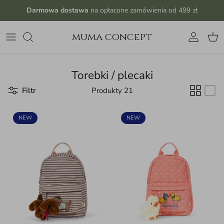
Przejdź do treści
Darmowa dostawa
na opłacone zamówienia od 499 zł
muma concept
Konto
Kos
Torebki / plecaki
Filtr
Produkty 21
NEW
NEW