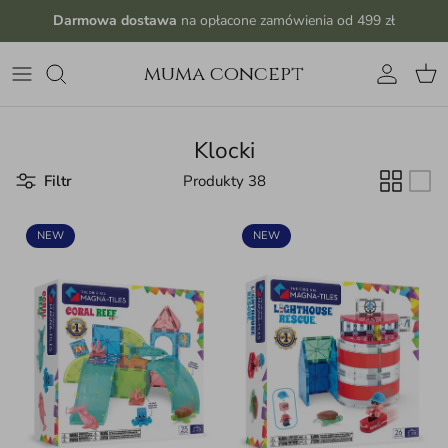
Przejdź do treści
Darmowa dostawa
na opłacone zamówienia od 499 zł
muma concept
Konto
Kos
Klocki
Filtr
Produkty 38
NEW
NEW