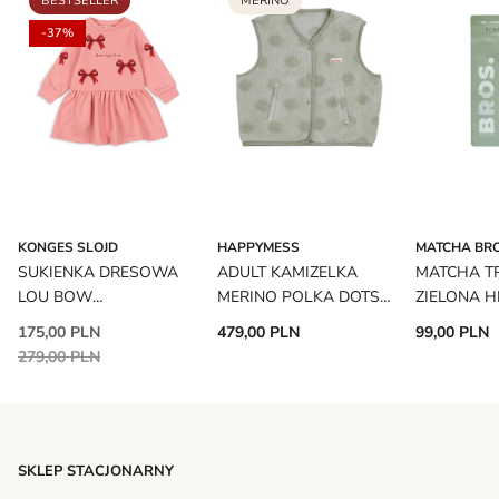
BESTSELLER
MERINO
-37%
KONGES SLOJD
HAPPYMESS
MATCHA BR
SUKIENKA DRESOWA
ADULT KAMIZELKA
MATCHA T
LOU BOW
MERINO POLKA DOTS
ZIELONA H
STRAWBERRY ICE
HAPPYMESS
MATCHA B
175,00 PLN
479,00 PLN
99,00 PLN
KONGES SLOJD
279,00 PLN
SKLEP STACJONARNY