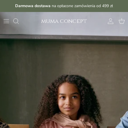
Przejdź do treści
Darmowa dostawa
na opłacone zamówienia od 499 zł
muma concept
Konto
Kos