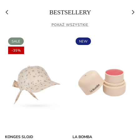
Poprzedni
Nas
BESTSELLERY
POKAŻ WSZYSTKIE
SALE
NEW
-35%
KONGES SLOJD
LA BOMBA