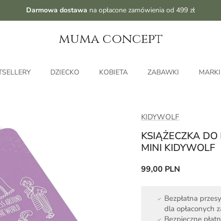
Darmowa dostawa
na opłacone zamówienia od 499 zł
muma concept
TSELLERY
DZIECKO
KOBIETA
ZABAWKI
MARKI
KIDYWOLF
KSIĄŻECZKA DO
MINI KIDYWOLF
99,00 PLN
Bezpłatna przesy
dla opłaconych 
Bezpieczne płatn