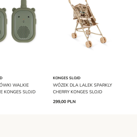
JD
KONGES SLOJD
KO
ÓWKI WALKIE
WÓZEK DLA LALEK SPARKLY
ZE
VE KONGES SLOJD
CHERRY KONGES SLOJD
NO
KO
299,00 PLN
23