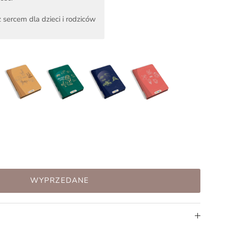
 sercem dla dzieci i rodziców
WYPRZEDANE