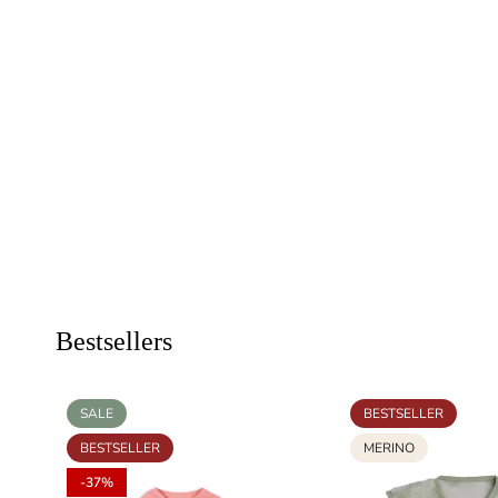
Bestsellers
SALE
BESTSELLER
BESTSELLER
MERINO
-37%