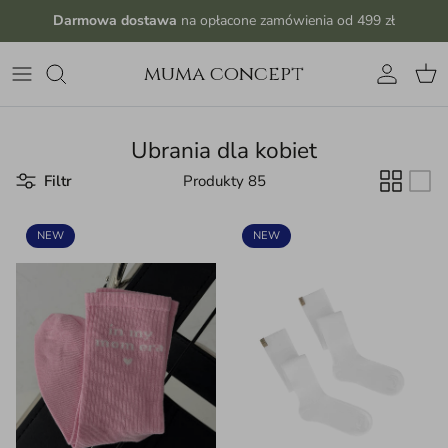
Przejdź do treści
Darmowa dostawa
na opłacone zamówienia od 499 zł
muma concept
Konto
Kos
Ubrania dla kobiet
Filtr
Produkty 85
NEW
NEW