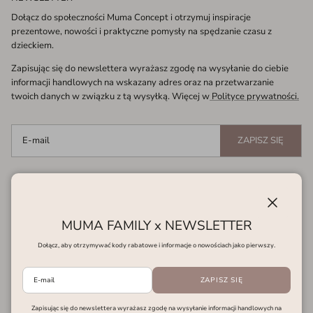
Dołącz do społeczności Muma Concept i otrzymuj inspiracje
prezentowe, nowości i praktyczne pomysły na spędzanie czasu z
dzieckiem.
Zapisując się do newslettera wyrażasz zgodę na wysyłanie do ciebie
informacji handlowych na wskazany adres oraz na przetwarzanie
twoich danych w związku z tą wysyłką. Więcej w
Polityce prywatności.
ZAPISZ SIĘ
Facebook
Instagram
Zamkną
MUMA FAMILY x NEWSLETTER
Dołącz, aby otrzymywać kody rabatowe i informacje o nowościach jako pierwszy.
ZAPISZ SIĘ
Zapisując się do newslettera wyrażasz zgodę na wysyłanie informacji handlowych na