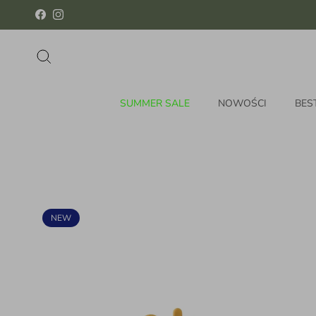
Przejdź do treści
Facebook
Instagram
Szukaj
SUMMER SALE
NOWOŚCI
BES
NEW