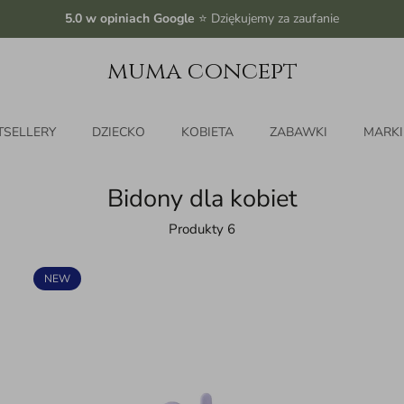
5.0 w opiniach Google
⭐️ Dziękujemy za zaufanie
muma concept
TSELLERY
DZIECKO
KOBIETA
ZABAWKI
MARKI
Bidony dla kobiet
Produkty 6
NEW