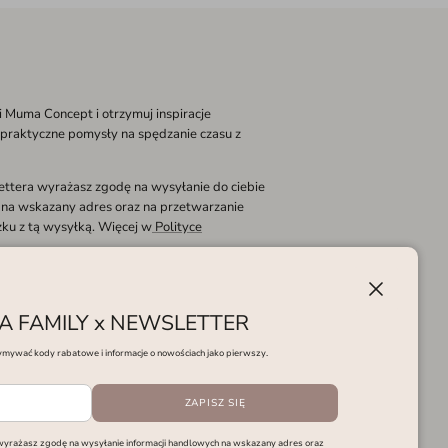
i Muma Concept i otrzymuj inspiracje
 praktyczne pomysły na spędzanie czasu z
lettera wyrażasz zgodę na wysyłanie do ciebie
 na wskazany adres oraz na przetwarzanie
ku z tą wysyłką. Więcej w
Polityce
ZAPISZ SIĘ
Zamknąć
 FAMILY x NEWSLETTER
ymywać kody rabatowe i informacje o nowościach jako pierwszy.
ZAPISZ SIĘ
 wyrażasz zgodę na wysyłanie informacji handlowych na wskazany adres oraz