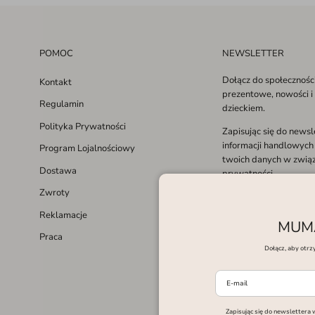
POMOC
NEWSLETTER
Dołącz do społecznośc
Kontakt
prezentowe, nowości i
Regulamin
dzieckiem.
Polityka Prywatności
Zapisując się do news
informacji handlowych
Program Lojalnościowy
twoich danych w związ
Dostawa
prywatności.
Zwroty
Reklamacje
MUMA
Praca
Dołącz, aby otrz
Facebook
Instagram
Zapisując się do newslettera