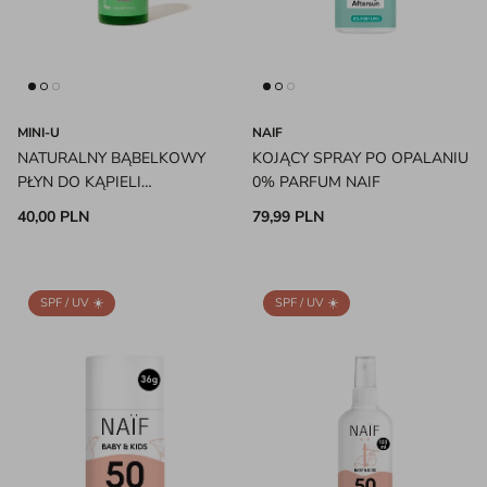
MINI-U
NAIF
NATURALNY BĄBELKOWY
KOJĄCY SPRAY PO OPALANIU
PŁYN DO KĄPIELI
0% PARFUM NAIF
WINOGRONO MINI-U
40,00 PLN
79,99 PLN
SPF / UV ☀️
SPF / UV ☀️