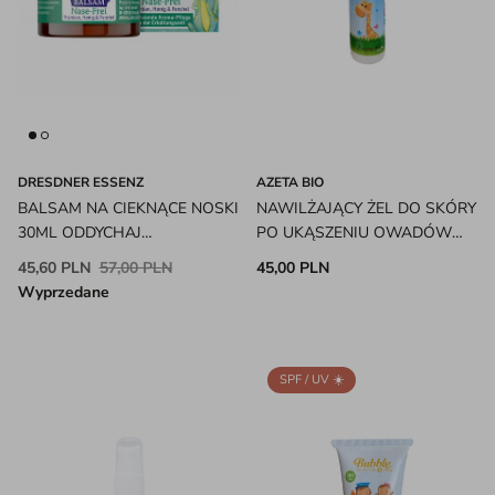
DRESDNER ESSENZ
AZETA BIO
BALSAM NA CIEKNĄCE NOSKI
NAWILŻAJĄCY ŻEL DO SKÓRY
30ML ODDYCHAJ
PO UKĄSZENIU OWADÓW
SWOBODNIE DRESDNER
DLA DZIECI AZETA BIO
45,60 PLN
57,00 PLN
45,00 PLN
ESSENZ
Wyprzedane
SPF / UV ☀️