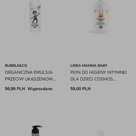
BUBBLE&CO
LINEA MAMMA BABY
ORGANICZNA EMULSJA
PŁYN DO HIGIENY INTYMNEJ
PRZECIW UKĄSZENIOM
DLA DZIECI COSMOS
PICSTOP 0M+ BUBBLE&CO
NATURAL 250ML LINEA
56,99 PLN
Wyprzedane
59,00 PLN
MAMMA BABY