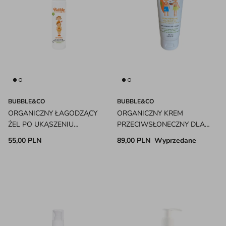
BUBBLE&CO
BUBBLE&CO
ORGANICZNY ŁAGODZĄCY
ORGANICZNY KREM
ŻEL PO UKĄSZENIU
PRZECIWSŁONECZNY DLA
OWADÓW DLA DZIECI 0M+
DZIECI 0M+ SPF50+
55,00 PLN
89,00 PLN
Wyprzedane
BUBBLE&CO
BUBBLE&CO