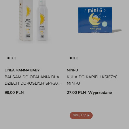
LINEA MAMMA BABY
MINI-U
BALSAM DO OPALANIA DLA
KULA DO KĄPIELI KSIĘŻYC
DZIECI I DOROSŁYCH SPF30
MINI-U
ECO REEF LINEA MAMMA
99,00 PLN
27,00 PLN
Wyprzedane
BABY
SPF / UV ☀️