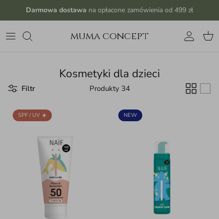
Przejdź do treści
Darmowa dostawa
na opłacone zamówienia od 499 zł
muma concept
Konto
Kos
Kosmetyki dla dzieci
Filtr
Produkty 34
SPF / UV ☀️
NEW