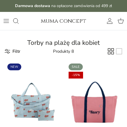
Przejdź do treści
Darmowa dostawa
na opłacone zamówienia od 499 zł
muma concept
Konto
Kos
Torby na plażę dla kobiet
Filtr
Produkty 8
NEW
SALE
-15%