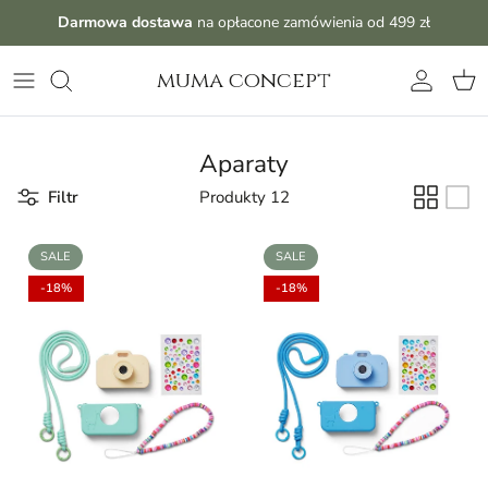
Przejdź do treści
Darmowa dostawa
na opłacone zamówienia od 499 zł
muma concept
Konto
Kos
Aparaty
Filtr
Produkty 12
SALE
SALE
-18%
-18%