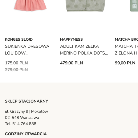
KONGES SLOJD
HAPPYMESS
MATCHA BR
SUKIENKA DRESOWA
ADULT KAMIZELKA
MATCHA T
LOU BOW
MERINO POLKA DOTS
ZIELONA H
STRAWBERRY ICE
HAPPYMESS
MATCHA B
175,00 PLN
479,00 PLN
99,00 PLN
KONGES SLOJD
279,00 PLN
SKLEP STACJONARNY
ul. Grażyny 9 | Mokotów
02-548 Warszawa
Tel. 514 764 888
GODZINY OTWARCIA