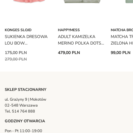
KONGES SLOJD
HAPPYMESS
MATCHA BR
SUKIENKA DRESOWA
ADULT KAMIZELKA
MATCHA T
LOU BOW
MERINO POLKA DOTS
ZIELONA H
STRAWBERRY ICE
HAPPYMESS
MATCHA B
175,00 PLN
479,00 PLN
99,00 PLN
KONGES SLOJD
279,00 PLN
SKLEP STACJONARNY
ul. Grażyny 9 | Mokotów
02-548 Warszawa
Tel. 514 764 888
GODZINY OTWARCIA
Pon - Pt 11:00-19:00