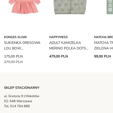
KONGES SLOJD
HAPPYMESS
MATCHA BR
SUKIENKA DRESOWA
ADULT KAMIZELKA
MATCHA T
LOU BOW
MERINO POLKA DOTS
ZIELONA H
STRAWBERRY ICE
HAPPYMESS
MATCHA B
175,00 PLN
479,00 PLN
99,00 PLN
KONGES SLOJD
279,00 PLN
SKLEP STACJONARNY
ul. Grażyny 9 | Mokotów
02-548 Warszawa
Tel. 514 764 888