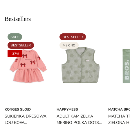
Bestsellers
SALE
BESTSELLER
BESTSELLER
MERINO
-37%
KONGES SLOJD
HAPPYMESS
MATCHA BR
SUKIENKA DRESOWA
ADULT KAMIZELKA
MATCHA T
LOU BOW
MERINO POLKA DOTS
ZIELONA H
STRAWBERRY ICE
HAPPYMESS
MATCHA B