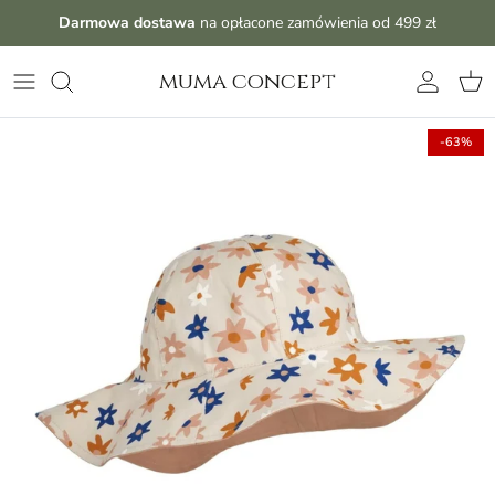
Przejdź do treści
Darmowa dostawa
na opłacone zamówienia od 499 zł
muma concept
Konto
Kos
-63%