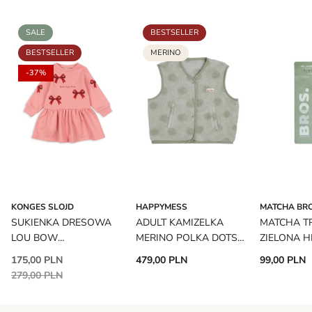
SALE
BESTSELLER
BESTSELLER
MERINO
-37%
KONGES SLOJD
HAPPYMESS
MATCHA BR
SUKIENKA DRESOWA
ADULT KAMIZELKA
MATCHA T
LOU BOW
MERINO POLKA DOTS
ZIELONA H
STRAWBERRY ICE
HAPPYMESS
MATCHA B
175,00 PLN
479,00 PLN
99,00 PLN
KONGES SLOJD
279,00 PLN