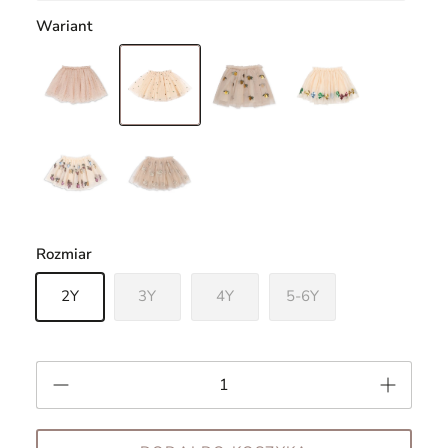
Wariant
Rozmiar
2Y
3Y
4Y
5-6Y