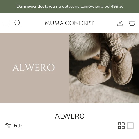
Przejdź do treści
Darmowa dostawa
na opłacone zamówienia od 499 zł
muma concept
Konto
Kos
ALWERO
Filtr